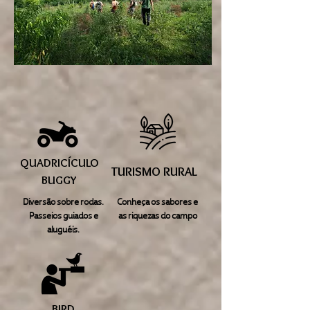
QUADRICÍCULO
TURISMO RURAL
BUGGY
Diversão sobre rodas.
Conheça os sabores e
Passeios guiados e
as riquezas do campo
aluguéis.
BIRD