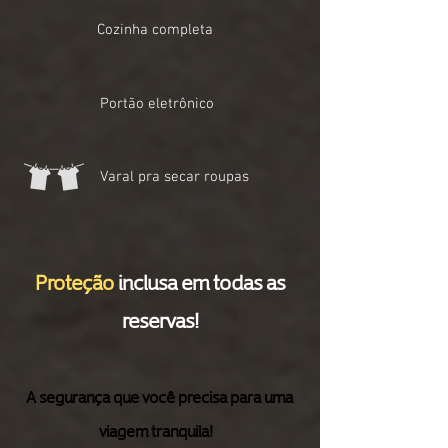
Cozinha
completa
Portão eletrônico
Varal pra secar roupas
Proteção
inclusa em todas as
reservas!
A segurança que você precisa para uma
viagem tranquila!