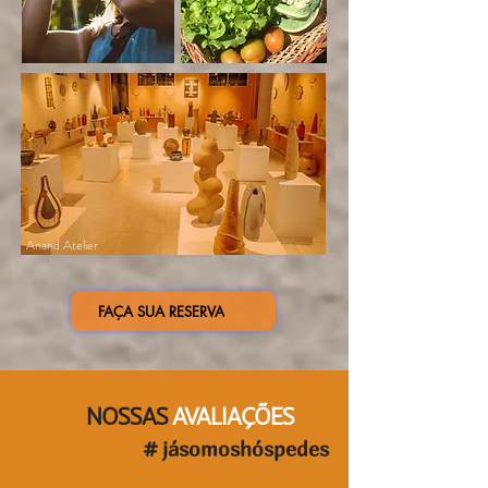
Anand Atelier
FAÇA SUA RESERVA
NOSSAS
AVALIAÇÕES
# jásomoshóspedes