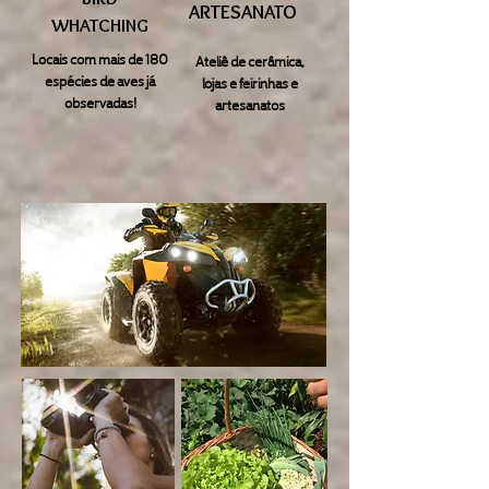
ARTESANATO
WHATCHING
Locais com mais de 180
Ateliê de cerâmica,
espécies de aves já
lojas e feirinhas e
observadas!
artesanatos