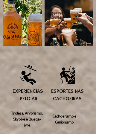
Brotas beer
EXPERIENCIAS
ESPORTES NAS
PELO AR
CACHOEIRAS
Tirolesa, Arvorismo,
Cachoerismo e
Skybike e Queda-
Canionismo
livre