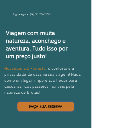
Ligue agora
(14) 98176-3553
Viagem com muita
natureza, aconchego e
aventura. Tudo isso por
um preço justo!
Hospedaria D'Floresta,
o conforto e a
privacidade de casa na sua viagem! Nada
como um lugar limpo e acolhedor para
descansar dos passeios incríveis pela
natureza de Brotas!
FAÇA SUA RESERVA