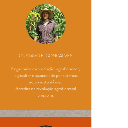
GUSTAVO F. GONÇALVES
Engenheiro de produção, agroflorestor,
agricultor e apaixonado por sistemas
auto-sustentáveis.
Acredita na revolução agroflorestal
brasileira.