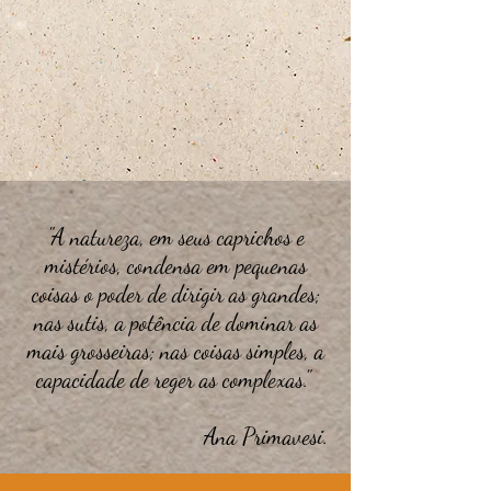
"A natureza, em seus caprichos e
mistérios, condensa em pequenas
coisas o poder de dirigir as grandes;
nas sutis, a potência de dominar as
mais grosseiras; nas coisas simples, a
capacidade de reger as complexas."
Ana Primavesi.